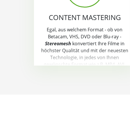
CONTENT MASTERING
Egal, aus welchem Format - ob von
Betacam, VHS, DVD oder Blu-ray -
Stereomesh
konvertiert Ihre Filme in
höchster Qualität und mit der neuesten
Technologie, in jedes von Ihnen
gewünschte Format wie z.B. MP4, AVI,
ProRes oder DCP usw.
Auf Wunsch werden die Filme nach Ihren
Vorgaben geschnitten, Trailer und
Teaser erstellt und nach Vorgabe
untertitelt. Wir arbeiten mit
professionellen Textern und
Übersetzern zusammen.