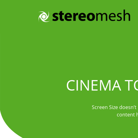
CINEMA T
Screen Size doesn’t
content h